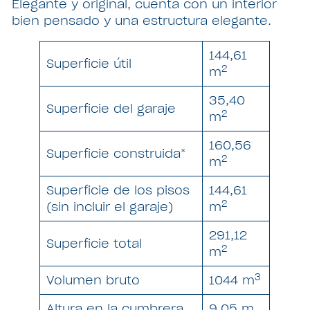
Elegante y original, cuenta con un interior
bien pensado y una estructura elegante.
144,61
Superficie útil
2
m
35,40
Superficie del garaje
2
m
160,56
Superficie construida*
2
m
Superficie de los pisos
144,61
2
(sin incluir el garaje)
m
291,12
Superficie total
2
m
3
Volumen bruto
1044 m
Altura en la cumbrera
9,05 m