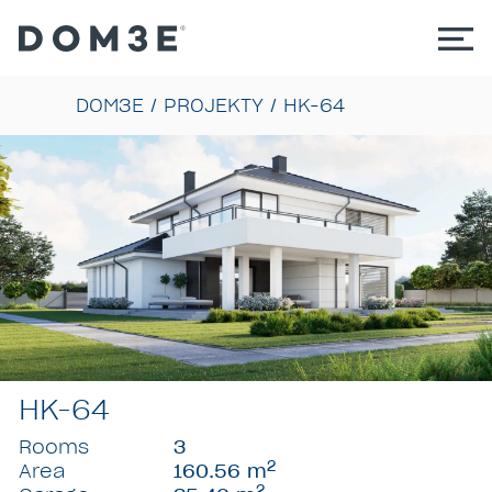
DOM3E
/
PROJEKTY
/
HK-64
HK-64
Rooms
3
2
Area
160.56 m
2