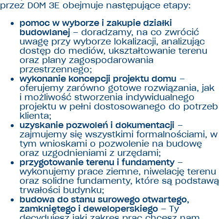
przez DOM 3E obejmuje następujące etapy:
pomoc w wyborze i zakupie działki
budowlanej
– doradzamy, na co zwrócić
uwagę przy wyborze lokalizacji, analizując
dostęp do mediów, ukształtowanie terenu
oraz plany zagospodarowania
przestrzennego;
wykonanie koncepcji projektu domu
–
oferujemy zarówno gotowe rozwiązania, jak
i możliwość stworzenia indywidualnego
projektu w pełni dostosowanego do potrzeb
klienta;
uzyskanie pozwoleń i dokumentacji
–
zajmujemy się wszystkimi formalnościami, w
tym wnioskami o pozwolenie na budowę
oraz uzgodnieniami z urzędami;
przygotowanie terenu i fundamenty
–
wykonujemy prace ziemne, niwelację terenu
oraz solidne fundamenty, które są podstawą
trwałości budynku;
budowa do stanu surowego otwartego,
zamkniętego i deweloperskiego
– Ty
decydujesz jaki zakres prac chcesz nam