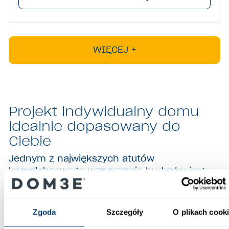
WIĘCEJ +
Projekt indywidualny domu
idealnie dopasowany do
Ciebie
Jednym z największych atutów
kompleksowego wznoszenia budynku jest
możliwość stworzenia projektu
indywidualnego domu, który będzie
odpowiadał Twoim oczekiwaniom. W
Zgoda
Szczegóły
O plikach cook
przeciwieństwie do gotowych projektów,