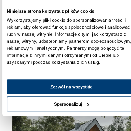
koncepcja spersonalizowana pozwala w
pełni wykorzystać potencjał działki i
Niniejsza strona korzysta z plików cookie
uwzględnić potrzeby konkretnej rodziny.
Wykorzystujemy pliki cookie do spersonalizowania treści i
reklam, aby oferować funkcje społecznościowe i analizować
Architekt tworzy
projekt indywidualny domu
,
ruch w naszej witrynie. Informacje o tym, jak korzystasz z
biorąc pod uwagę
preferowaną liczbę pokoi,
naszej witryny, udostępniamy partnerom społecznościowym
funkcje pomieszczeń
,
styl architektoniczny
,
reklamowym i analitycznym. Partnerzy mogą połączyć te
uwarunkowanie lokalizacji
(nasłonecznienie,
informacje z innymi danymi otrzymanymi od Ciebie lub
ukształtowanie terenu, dostęp do mediów)
uzyskanymi podczas korzystania z ich usług.
oraz
wymagania energooszczędności i
ekologii
. Dzięki temu budynek atrakcyjnie
wygląda, jest praktyczny i ekonomiczny w
utrzymaniu.
Zezwól na wszystkie
Spersonalizuj