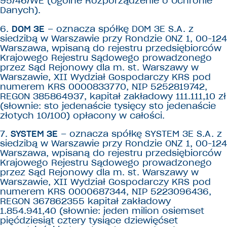
95/46/WE (Ogólne Rozporządzenie o Ochronie
Danych).
6.
DOM 3E
– oznacza spółkę DOM 3E S.A. z
siedzibą w Warszawie przy Rondzie ONZ 1, 00-124
Warszawa, wpisaną do rejestru przedsiębiorców
Krajowego Rejestru Sądowego prowadzonego
przez Sąd Rejonowy dla m. st. Warszawy w
Warszawie, XII Wydział Gospodarczy KRS pod
numerem KRS 0000833770, NIP 5252819742,
REGON 385864937, kapitał zakładowy 111.111,10 zł
(słownie: sto jedenaście tysięcy sto jedenaście
złotych 10/100) opłacony w całości.
7.
SYSTEM 3E
– oznacza spółkę SYSTEM 3E S.A. z
siedzibą w Warszawie przy Rondzie ONZ 1, 00-124
Warszawa, wpisaną do rejestru przedsiębiorców
Krajowego Rejestru Sądowego prowadzonego
przez Sąd Rejonowy dla m. st. Warszawy w
Warszawie, XII Wydział Gospodarczy KRS pod
numerem KRS 0000687344, NIP 5223096436,
REGON 367862355 kapitał zakładowy
1.854.941,40 (słownie: jeden milion osiemset
pięćdziesiąt cztery tysiące dziewięćset