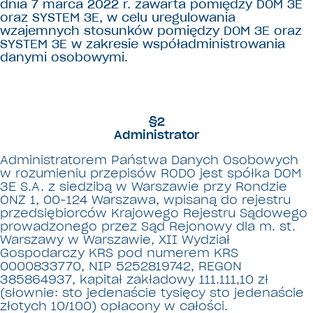
dnia 7 marca 2022 r. zawarta pomiędzy DOM 3E
oraz SYSTEM 3E, w celu uregulowania
wzajemnych stosunków pomiędzy DOM 3E oraz
SYSTEM 3E w zakresie współadministrowania
danymi osobowymi.
§2
Administrator
Administratorem Państwa Danych Osobowych
w rozumieniu przepisów RODO jest spółka DOM
3E S.A. z siedzibą w Warszawie przy Rondzie
ONZ 1, 00-124 Warszawa, wpisaną do rejestru
przedsiębiorców Krajowego Rejestru Sądowego
prowadzonego przez Sąd Rejonowy dla m. st.
Warszawy w Warszawie, XII Wydział
Gospodarczy KRS pod numerem KRS
0000833770, NIP 5252819742, REGON
385864937, kapitał zakładowy 111.111,10 zł
(słownie: sto jedenaście tysięcy sto jedenaście
złotych 10/100) opłacony w całości.