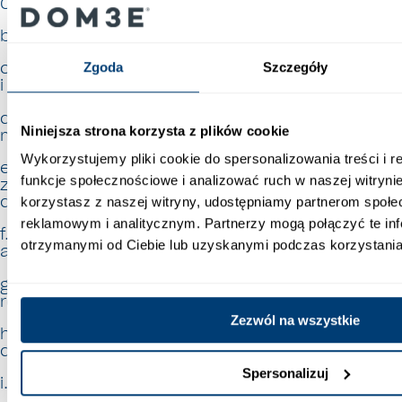
Osobowych;
b. dostawcy usług hostingowych;
c. dostawcy usług oprogramowania księgowego
Zgoda
Szczegóły
i komputerowego;
d. podmioty realizujące kampanie
Niniejsza strona korzysta z plików cookie
marketingowe lub sprzedażowe;
Wykorzystujemy pliki cookie do spersonalizowania treści i 
e. wykonawcy i podwykonawcy współpracujący
funkcje społecznościowe i analizować ruch w naszej witrynie
z Współadministratorami w ramach realizacji
działalności podstawowej;
korzystasz z naszej witryny, udostępniamy partnerom społ
reklamowym i analitycznym. Partnerzy mogą połączyć te in
f. podmioty świadczące usługi z zakresu badań
otrzymanymi od Ciebie lub uzyskanymi podczas korzystania 
ankietowych;
g. podmioty świadczące usługi z zakresu
rekrutacji;
Zezwól na wszystkie
h. audytorzy i biegli rewidenci, doradcy prawni,
doradcy podatkowi;
Spersonalizuj
i. firmy windykacyjne.