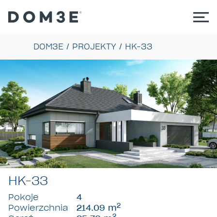
DOM3E
/
PROJEKTY
/
HK-33
HK-33
Pokoje
4
2
Powierzchnia
214.09 m
2